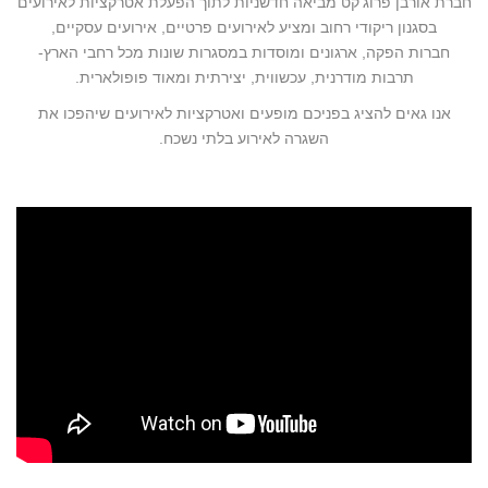
חברת אורבן פרוג'קט מביאה חדשניות לתוך הפעלת אטרקציות לאירועים
בסגנון ריקודי רחוב ומציע לאירועים פרטיים, אירועים עסקיים,
חברות הפקה, ארגונים ומוסדות במסגרות שונות מכל רחבי הארץ-
תרבות מודרנית, עכשווית, יצירתית ומאוד פופולארית.
אנו גאים להציג בפניכם מופעים ואטרקציות לאירועים שיהפכו את
השגרה לאירוע בלתי נשכח.