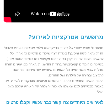
מחפשים אטרקציות לאירוע
?
מצאתם! מופע ייחודי של ריקודי ברייקדאנס מלאי אנרגיות באירוע שלכם!
זה רק נראה קשה ומסובך! בעזרת רצף שיעורים פרטיים כל אחד יוכל
להגשים חלום ולהיות רקדן ברייקדאנס מקצועי כמו בסרטי הסטפ אפ :)
בשיעורים לומדים קומבינציות ברורות וחדשניות ,לאחר מכן עושים חזרה
גנרלית שבא משתתפים כל האומנים שיופיעו יחד איתכם ,בהתאם
לתקציב ובחירה של הילד/ה ושל ההורים.
הרבה אנשים מחפשים ברחבי האינטרנט והיוטיוב אטרקציות לאירוע, אנו
באמת מבטיחים לכם שאצלנו האיכות והצלחה של האירוע שלכם מעל
הכל!
לאירועים מיוחדים צרו קשר כבר עכשיו וקבלו פרטים