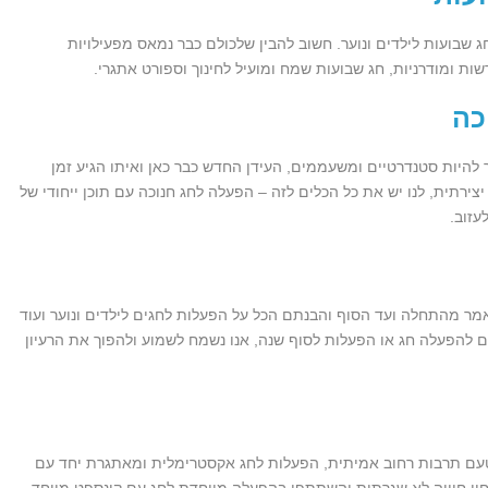
ג שבועות לילדים ונוער. חשוב להבין שלכולם כבר נמאס מפעילויות
שות ומודרניות, חג שבועות שמח ומועיל לחינוך וספורט אתגרי.
כה
 להיות סטנדרטיים ומשעממים, העידן החדש כבר כאן ואיתו הגיע זמן
רתית, לנו יש את כל הכלים לזה – הפעלה לחג חנוכה עם תוכן ייחודי של
עזוב.
ר מהתחלה ועד הסוף והבנתם הכל על הפעלות לחגים לילדים ונוער ועוד
כם להפעלה חג או הפעלות לסוף שנה, אנו נשמח לשמוע ולהפוך את הרעיון
וטעם תרבות רחוב אמיתית, הפעלות לחג אקסטרימלית ומאתגרת יחד עם
 יחוו חוויה לא שגרתית והשתתפו בהפעלה מיוחדת לחג עם קונספט מיוחד