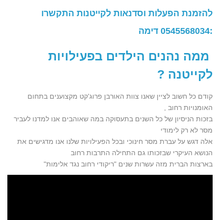
להזמנת הפעלות וסדנאות לקייטנות התקשרו
:0545568034 דימה
ממה נהנים הילדים בפעילויות
לקייטנה
?
קודם כל חשוב לציין שאנו צוות האורבן פרוג'קט מקצוענים בתחום
האומנויות רחוב ,
בזכות הניסיון של כל השנים בתעסוקה במה שאוהבים אנו למדנו לעביר
מסר לא רק לימודי
אלה דגש על עברת מסר חינוכי ובכל הפעילויות שלנו אנו מדגישים את
הנושא העיקרי שבזכותו גם התחילה התרבות רחוב
בארצות הברית מזה עשרות שנים "ריקודי רחוב נגד אלימות"