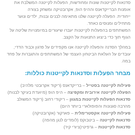
סדנאות לקייטנות שונות ומחודשות, הפעלות לקייטנה המשלבת את
אומנות הברייקדאנס וההיפ הופ, אקרובטיקה ומשחק בצורה
ייחודית. הפעלה לקייטנה שלנו מתאימה לבנים ובנות, ילדים ונוער
מתחילים ומנוסים כאחד.
המשתתפים בהפעלות לקייטנות יעברו שיעורים במיומנויות שליטה על
הגוף תוך כדי ביצוע התנועות על הקצב.
במהלך הסדנה והפעלה לקייטנה אנו מקפידים על פרגון וכבוד הדדי,
עובדים על העלאת הביטחון העצמי של המשתתפים והתגברות על פחד
במה.
מבחר הפעלות וסדנאות לקייטנות כוללות
:
פעילות לקייטנה בסטייל
– ברייקדאנס (ריקוד אקרובטי מלהיב)
הפעלה לקייטנה אירובית ומקפיצה
– היפ הופ (מיועדת בעיקר לבנות)
סדנאות הפעלות לקייטנות במגוון
– ריקודי רחוב (ריקוד המשולב
מהרבה סגנונות והפופולארי ביותר היום)
פעילות לקייטנה אקסטרימלית
– פארקור (אקרובטיקה)
סדנאות לקייטנה
– ביטבוקס (לומדים לנגן מהפה)
סדנאות לקייטנות
– גרפיטי(ציורי קיר)