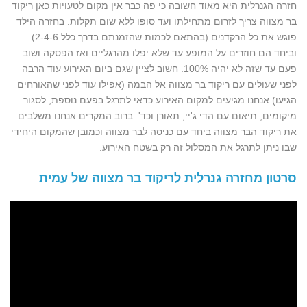
חזרה הגנרלית היא מאוד חשובה כי פה כבר אין מקום לטעויות כאן ריקוד
בר מצווה צריך לזרום מתחילתו ועד סופו ללא שום תקלות. בחזרה הילד
פוגש את כל הרקדנים (בהתאם לכמות שהזמנתם בדרך כלל 2-4-6)
וביחד הם חוזרים על המופע עד שלא יפלו מהרגליים ואז הפסקה ושוב
פעם עד שזה לא יהיה 100%. חשוב לציין שגם ביום האירוע עוד הרבה
לפני שעולים עם ריקוד בר מצווה אל הבמה (אפילו עוד לפני שהאורחים
הגיעו) אנחנו מגיעים למקום האירוע כדאי לתרגל בפעם נוספת, לסגור
מיקומים, תיאום עם הדי ג'יי, תאורן וכד'. ברוב המקרים אנחנו משלבים
את ריקוד הבר מצווה ביחד עם כניסה לבר מצווה וכמובן שהמקום היחידי
שבו ניתן לתרגל את המסלול זה רק בשטח האירוע.
סרטון מחזרה גנרלית לריקוד בר מצווה של עמית