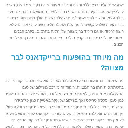
שמגיעים אלינו כדאי ללמוד ריקוד לבר מצווה אינם רקדו אף פעם, חשוב
לי לציין שכמובן רקע בתחום יוסיף רבות לאיכות המופע. הרבה גם תלוי
בילד עצמו וחשוב לפני שמחליטים שהילד שלכם הולך לתת מופע ריקוד
בבר מצווה שלו להקשיב לדעה שלו ולא להחליט בשבילו כי אם הוא לא
רוצה לרקוד אז גם ריקוד בר מצווה שלו יראה בהתאם. בקרב הבנים
מאוד פופולרי ריקוד ברייקדאנס לבר מצווה זהו סגנון המועדף אצל רוב
הבנים.
מה מיוחד בהופעות ברייקדאנס לבר
מצווה
?
מה שמיוחד בהופעות ברייקדאנס לבר מצווה הוא שמדובר בריקוד מורכב
בהשתתפות חתן בר המצווה. ריקוד זה מורכב משילוב של סגנון
התעמלות אומנותית, ג'אגלינג, מופעי אולטרה, מופעי אש, סגנונות שונים
כגון סגנון סלסה טריקס ואף בשילוב של אקרובאטיקה כגון פירמידה
אנושית. כיצד יכול להיות חתן בר המצווה בי בוי שמשתתף בהופעה כזו?
מן הסתם שהוא ילמד במסגרת של שיעורי ברייקדאנס לפני המופע וילמד
לעומק מהו ריקוד ברייקדאנס תוך שהוא מתאמן על הריקוד הספציפי
שיהיה בבר המצווה שלו. הלימודים יכללו את כל מה שהנער יצטרך לבצע