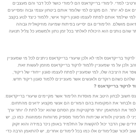
ורטיבי למדי. לימודי ברייקדאנס הם לימודי כושר לכל דבר והם מעצבים
 אם לא יותר. הם מקנים למי שלומד אותם ביטחון עצמי גבוה ומסייעים
ו למי שילמד אותם לפתח לעצמו סגנון ריקוד אישי, ללמוד כיצד לנוע בקצב
יאום מושלם. הלימודים גם יסייעו בפיתוח שמיעה מוזיקאלית גבוהה
שהם נותנים הוא היכולת לאלתר בכל זמן נתון ולמשמע כל צליל תנועה
קוד ברייקדאנס ולמי לא ולכן שיעורי ברייקדאנס ניתנים לכל מי שמעוניין
לימודים לגילאי 12 עד גיל הזהב ולכן על מי שמעוניין ללמוד לרקוד ברייקדאנס מוזמן לעשות זאת.
 את היציבה שלו, למי שמעוניין לפתח לעצמו סגנון ייחודי של ריקוד,
להם כשהם רוקדים ולאנשים אשר מעוניינים ללמוד סגנון ריקוד חדש.
ד לרקוד ברייקדאנס
?
נס חשוב לבחון היטב את מוסדות הלימוד אשר מקיימים שיעורי ברייקדאנס.
ום ולבחור את המקומות בהם המורים הם אנשי מקצוע ידועים מהתחום.
ל ללמד את המתאמן יותר פרקטיקות ומן הסתם שהוא יוכל לתת לו יותר ערך
 לו מוניטין ולוודא שכיתות הלימוד מספיק מרווחות וממוזגות. כמו כן, יש
מידים שכן הדבר יכול להקשות על התלמיד באופן ניכר במידה והוא זקוק
וב לזכור שבלימודים אלו כמו בכל לימודים אחרים, יש להתאמן הרבה כדי