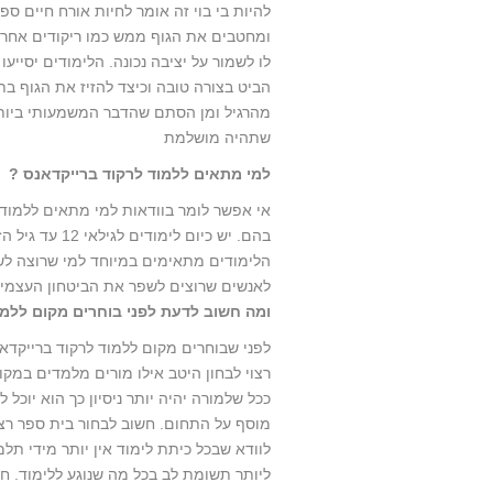
להיות בי בוי זה אומר לחיות אורח חיים ספ
ומחטבים את הגוף ממש כמו ריקודים אחרים
לו לשמור על יציבה נכונה. הלימודים יסייע
הביט בצורה טובה וכיצד להזיז את הגוף בת
מהרגיל ומן הסתם שהדבר המשמעותי ביותר 
שתהיה מושלמת
למי מתאים ללמוד לרקוד ברייקדאנס
?
אי אפשר לומר בוודאות למי מתאים ללמוד לר
בהם. יש כיום 
הלימודים מתאימים במיוחד למי שרוצה לשפר
לאנשים שרוצים לשפר את הביטחון העצמי ש
ומה חשוב לדעת לפני בוחרים מקום ללמו
לפני שבוחרים מקום ללמוד לרקוד ברייקדא
רצוי לבחון היטב אילו מורים מלמדים במק
ככל שלמורה יהיה יותר ניסיון כך הוא יוכ
מוסף על התחום. חשוב לבחור בית ספר רציני
לוודא שבכל כיתת לימוד אין יותר מידי תל
ליותר תשומת לב בכל מה שנוגע ללימוד. חש