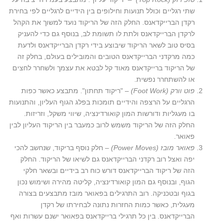
שתי רגליים וכולל תנועות וחילופים בין הידיים לרגליים לפי בחירת
רקדן הברייקדאנס. החלק הזה של הריקוד נועד למשוך את הקהל
לרקדן הברייקדאנס ולתת לו תשומת לב, בנוסף גם כדי להעניק
בסיס טוב לשאר הריקוד שיבוצע בידי רקדן הברייקדאנס ולדעת
כמה מרקדני הברייקדאנס הטובים והמובילים בעולם, בחלק זה
של הריקוד ברייקדאנס מאוד קל לבטא את עצמך ולשחרר לחצים
או להשתחרר נפשית.
פוט וורק (
Foot Work
)
– "ריקוד תחתון". מתבצע כאשר כפות
הרגליים על הרצפה והידיים תומכות בפלג הגוף העליון, והתנועות
בו מעגליות ודורשות המון קואורדינציה, שיווי משקל, וזריזות.
החלק הזה של הריקוד משמש לרוב כמעבר בין הריקוד העליון לבין
פאואר.
פאואר מובז (
Power Moves
)
– חלק נוסף בריקוד, שנחשב להכי
יפה ואצל רוב רקדני הברייקדאנס גם לשיאו של הריקוד. החלק
הזה של ריקוד הברייקדאנס דורש כוח רב בידיים ובשאר חלקי
הגוף, ובנוסף גם המון קואורדינציה, קליטה מהירה ושימוש נכון
בגוף ובטכניקה. רוב התרגילים בפאואר מובז מתבצעים בצורה
מעגלית, כאשר כמות החזרות נתונה לבחירתו של רקדן
הברייקדאנס. בין כל תרגילי ברייקדאנס בפאואר ישנם עשרות ואף