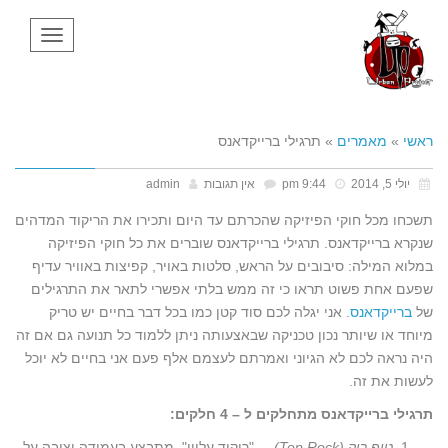
Toggle
avigation
ראשי
»
מאמרים
»
תרגילי ברייקדאנס
יולי 5, 2014
9:44 pm
אין תגובות
admin
תשכחו מכל חוקי הפיזיקה שהכרתם עד היום ותכירו את הריקוד המדהים
שנקרא ברייקדאנס. תרגילי ברייקדאנס שוברים את כל חוקי הפיזיקה
במלוא המילה: סיבובים על הראש, סלטות באויר, קפיצות באוויר עדיף
שפעם אחת פשוט תראו כי זה ממש בלתי אפשרי לתאר את התרגילים
של
ברייקדאנס
. אני יגלה לכם סוד קטן כמו בכל דבר בחיים יש טריק
מיוחד או שיותר נכון טכניקה שבאצעותה ניתן ללמוד כל תנועה גם אם זה
היה נראה לכם לא הגיוני ואמרתם לעצמם אלף פעם אני בחיים לא יוכל
לעשות את זה.
תרגילי ברייקדאנס מתחלקים ל – 4 חלקים
:
טופ רוק
(Top Rock)
– "ריקוד עליון". מתבצע בעמידה יציבה על