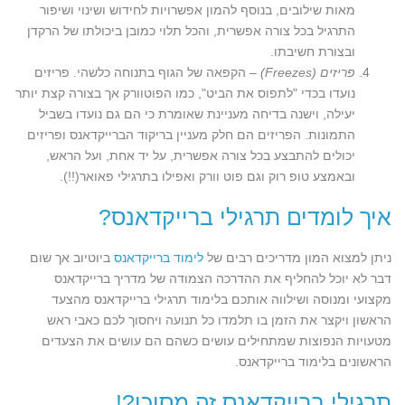
מאות שילובים, בנוסף להמון אפשרויות לחידוש ושינוי ושיפור
התרגיל בכל צורה אפשרית, והכל תלוי כמובן ביכולתו של הרקדן
ובצורת חשיבתו.
פריזים (
Freezes
)
– הקפאה של הגוף בתנוחה כלשהי. פריזים
נועדו בכדי "לתפוס את הביט", כמו הפוטוורק אך בצורה קצת יותר
יעילה, וישנה בדיחה מעניינת שאומרת כי הם גם נועדו בשביל
התמונות. הפריזים הם חלק מעניין בריקוד הברייקדאנס ופריזים
יכולים להתבצע בכל צורה אפשרית, על יד אחת, ועל הראש,
ובאמצע טופ רוק וגם פוט וורק ואפילו בתרגילי פאואר(!!).
איך לומדים תרגילי ברייקדאנס?
ניתן למצוא המון מדריכים רבים של
לימוד ברייקדאנס
ביוטיוב אך שום
דבר לא יוכל להחליף את ההדרכה הצמודה של מדריך ברייקדאנס
מקצועי ומנוסה ושילווה אותכם בלימוד תרגילי ברייקדאנס מהצעד
הראשון ויקצר את הזמן בו תלמדו כל תנועה ויחסוך לכם כאבי ראש
מטעויות הנפוצות שמתחילים עושים כשהם הם עושים את הצעדים
הראשונים בלימוד ברייקדאנס.
תרגילי ברייקדאנס זה מסוכן?!